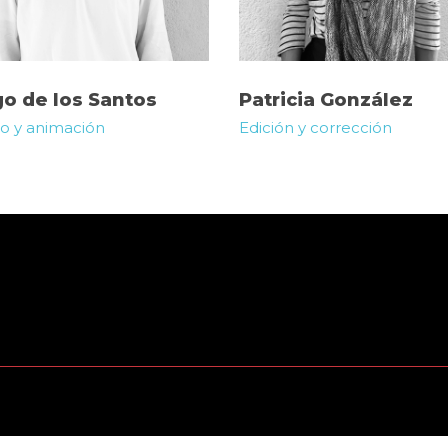
o de los Santos
Patricia González
o y animación
Edición y corrección