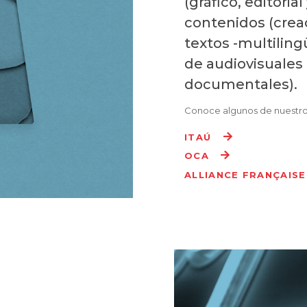
(gráfico, editorial
contenidos (creac
textos -multiling
de audiovisuales 
documentales).
Conoce algunos de nuestro
ITAÚ
OCA
ALLIANCE FRANÇAISE