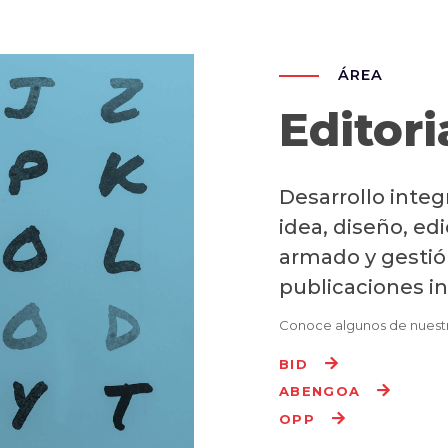
ÁREA
Editori
Desarrollo integ
idea, diseño, ed
armado y gestió
publicaciones in
Conoce algunos de nuestr
BID
ABENGOA
OPP