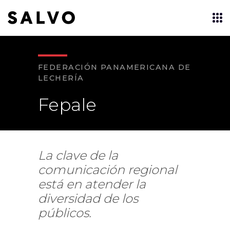
FEDERACIÓN PANAMERICANA DE
LECHERÍA
Fepale
La clave de la
comunicación regional
está en atender la
diversidad de los
públicos.