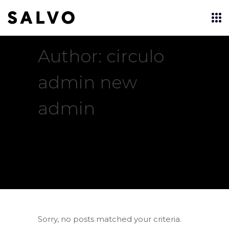
Author: circulo
admin new
admin
Sorry, no posts matched your criteria.