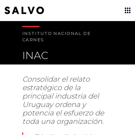
INSTITUTO NACIONAL DE
CARNES
INAC
Consolidar el relato
estratégico de la
principal industria del
Uruguay ordena y
potencia el esfuerzo de
toda una organización.