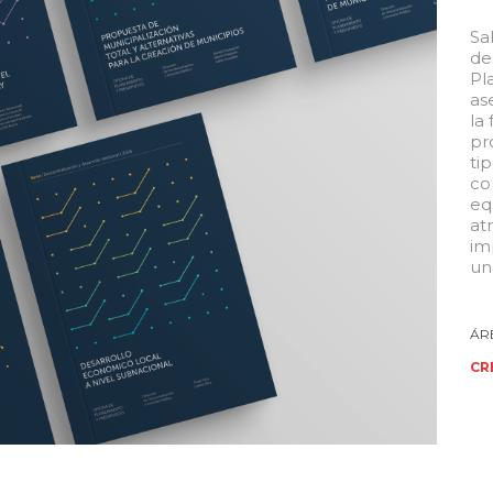
Sa
de
Pl
as
la
pr
ti
co
eq
at
im
un
CR