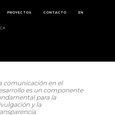
PROYECTOS
CONTACTO
EN
ICA
a comunicación en el
esarrollo es un componente
undamental para la
ivulgación y la
ransparencia.